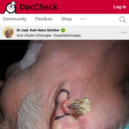
Log in
Community
Flexikon
Shop
Dr. med. Karl-Heinz Günther
Arzt | Ärztin (Chirurgie - Viszeralchirurgie)