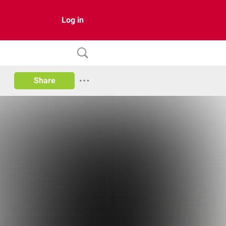
Log in
Share