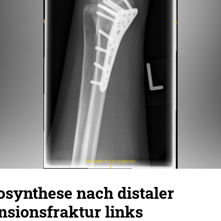
osynthese nach distaler
nsionsfraktur links