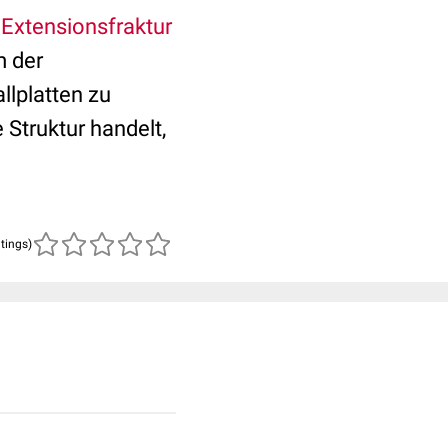
n
Extensionsfraktur
m der
llplatten zu
Struktur handelt,
atings)