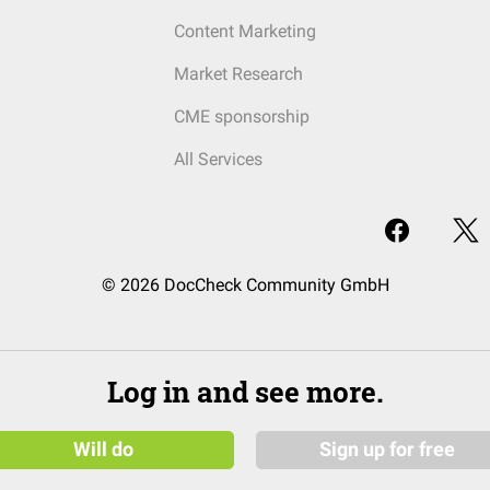
Content Marketing
Market Research
CME sponsorship
All Services
© 2026 DocCheck Community GmbH
Log in and see more.
Will do
Sign up for free