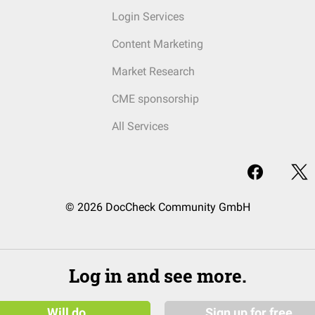
Login Services
Content Marketing
Market Research
CME sponsorship
All Services
© 2026 DocCheck Community GmbH
Log in and see more.
Will do
Sign up for free