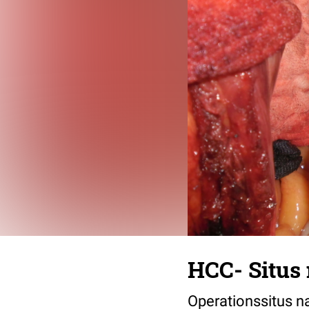
HCC- Situs
Operationssitus n