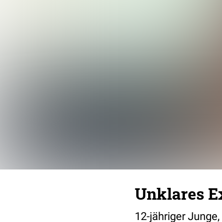
Unklares E
12-jähriger Junge