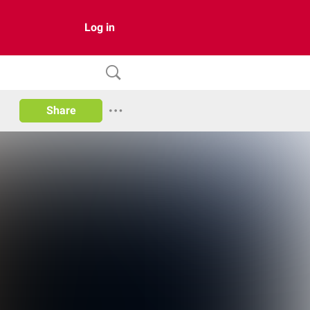
Log in
Share