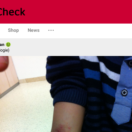
Shop
News
can
logie)