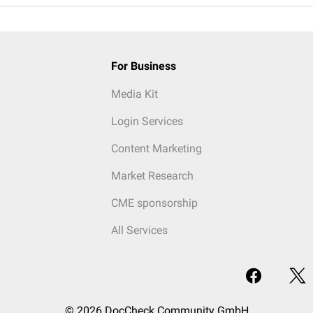
For Business
Media Kit
Login Services
Content Marketing
Market Research
CME sponsorship
All Services
© 2026 DocCheck Community GmbH