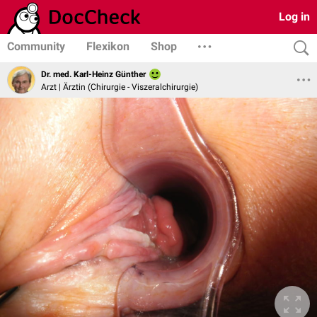
Log in
Community
Flexikon
Shop
Dr. med. Karl-Heinz Günther
Arzt | Ärztin (Chirurgie - Viszeralchirurgie)