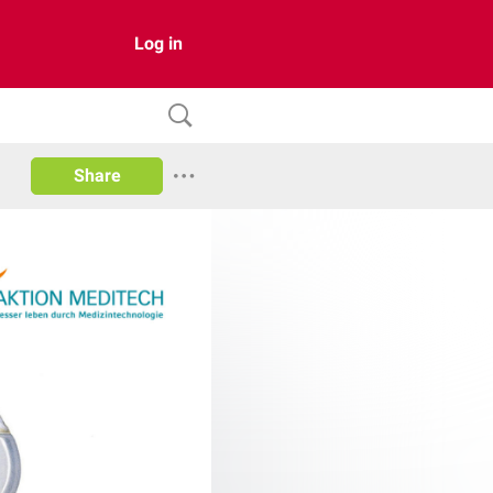
Log in
Share