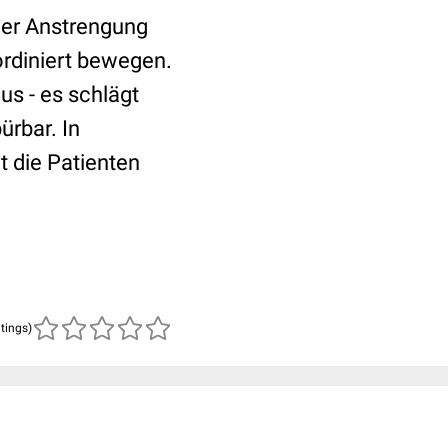
her Anstrengung
ordiniert bewegen.
s - es schlägt
ürbar. In
t die Patienten
atings)