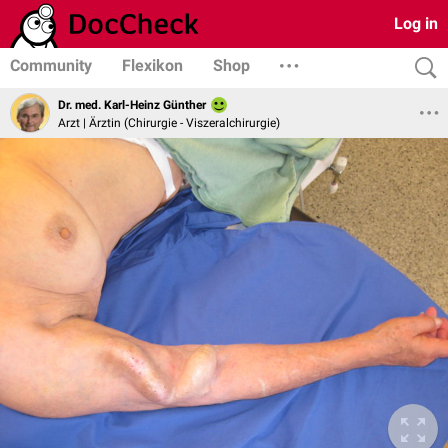
Log in
Community
Flexikon
Shop
Dr. med. Karl-Heinz Günther
Arzt | Ärztin (Chirurgie - Viszeralchirurgie)