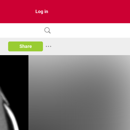
Log in
Share