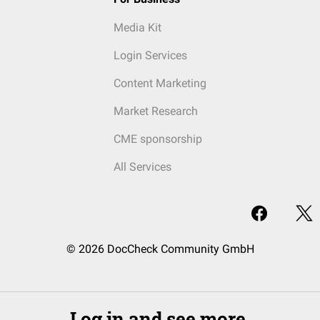
Media Kit
Login Services
Content Marketing
Market Research
CME sponsorship
All Services
© 2026 DocCheck Community GmbH
Log in and see more.