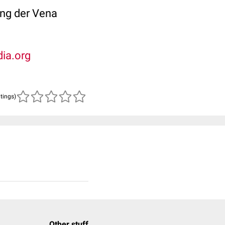
ung der Vena
ia.org
atings)
Other stuff