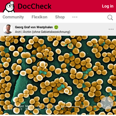
Log in
Community
Flexikon
Shop
Georg Graf von Westphalen
Arzt | Ärztin (ohne Gebietsbezeichnung)