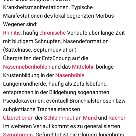
Krankheitsmanifestationen. Typische
Manifestationen des lokal begrenzten Morbus
Wegener sind:
Rhinitis
, häufig
chronische
Verläufe über lange Zeit
mit blutigem Schnupfen, Nasendeformation
(Sattelnase, Septumdeviation)
Übergreifen der Entzündung auf die
Nasennebenhöhlen
und das
Mittelohr
, borkige
Krustenbildung in der
Nasenhöhle
.
Lungenrundherde, häufig als Zufallsbefund,
entsprechen in der Bildgebung sogenannten
Pseudokavernen, eventuell Bronchialstenosen bzw.
subglottische Trachealstenosen
Ulzerationen
der
Schleimhaut
an
Mund
und
Rachen
Im weiteren Verlauf kommt es zu generalisierten
Symptomen
. Gefürchtet ist die Glomerulonephritis,