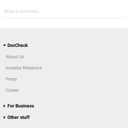
Write a comment...
DocCheck
About Us
Investor Relations
Press
Career
For Business
Other stuff