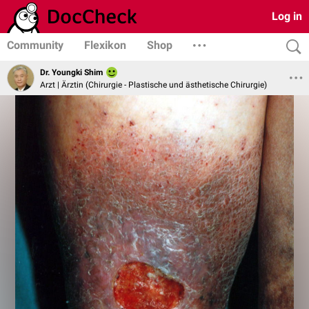
Log in
Community
Flexikon
Shop
Dr. Youngki Shim
Arzt | Ärztin (Chirurgie - Plastische und ästhetische Chirurgie)