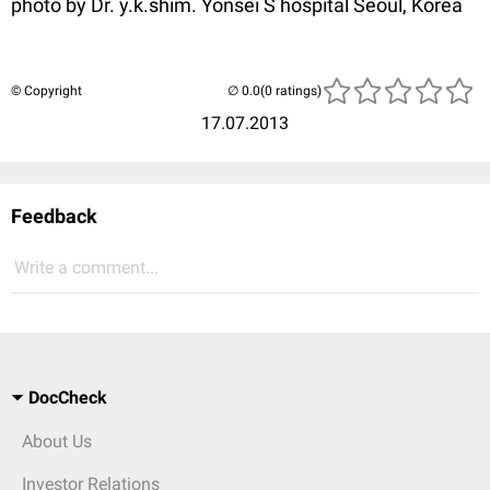
photo by Dr. y.k.shim. Yonsei S hospital Seoul, Korea
© Copyright
(0 ratings)
17.07.2013
Feedback
Write a comment...
DocCheck
About Us
Investor Relations