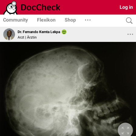
Log in
Community
Flexikon
Shop
Dr. Fernando Kemta Lekpa
Arzt | Ärztin