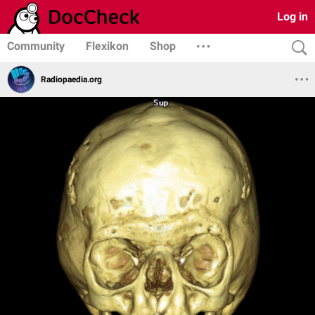
Log in
Community
Flexikon
Shop
Radiopaedia.org