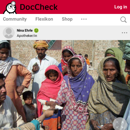
Log in
Community
Flexikon
Shop
Nina Ehrle
Apotheker/in