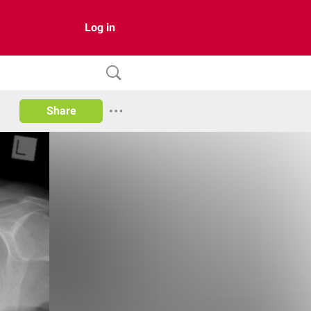
Log in
Share