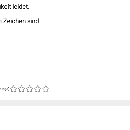
eit leidet.
n Zeichen sind
atings)