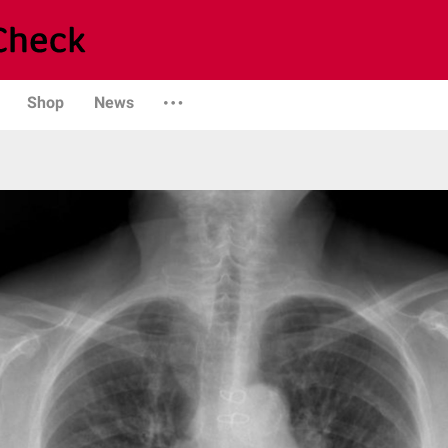
Shop
News