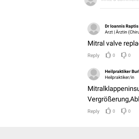
Dr Ioannis Raptis
Arzt | Ärztin (Chi
Mitral valve rep
Reply
0
0
Heilpraktiker Bur
Heilpraktiker/in
Mitralklappenins
Vergrößerung,Ab
Reply
0
0