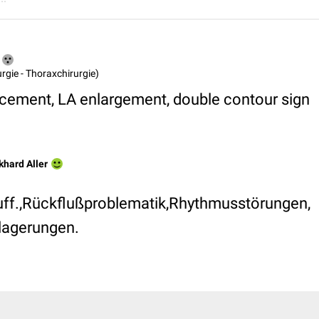
rurgie - Thoraxchirurgie)
lacement, LA enlargement, double contour sign
khard Aller
uff.,Rückflußproblematik,Rhythmusstörungen,
lagerungen.