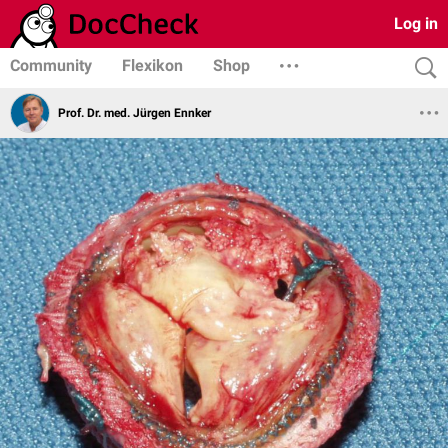
Log in
Community
Flexikon
Shop
Prof. Dr. med. Jürgen Ennker