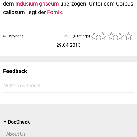
dem
Indusium griseum
überzogen. Unter dem Corpus
callosum liegt der
Fornix
.
© Copyright
(0 ratings)
29.04.2013
Feedback
Write a comment...
DocCheck
About Us