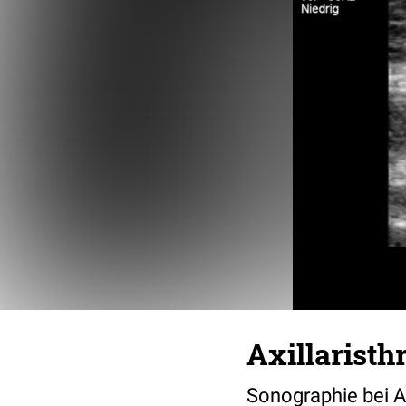
Axillarist
Sonographie bei Ax