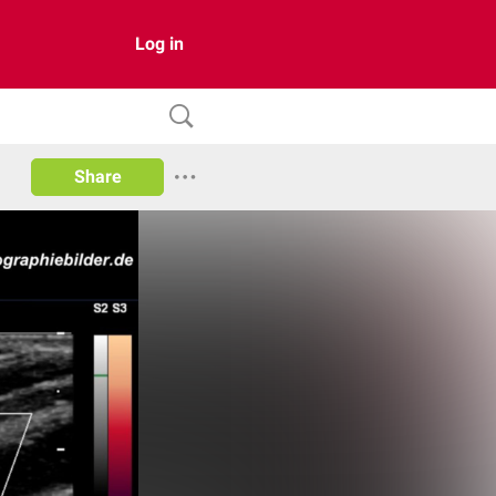
Log in
Share