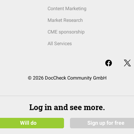
Content Marketing
Market Research
CME sponsorship
All Services
© 2026 DocCheck Community GmbH
Log in and see more.
Will do
Sign up for free