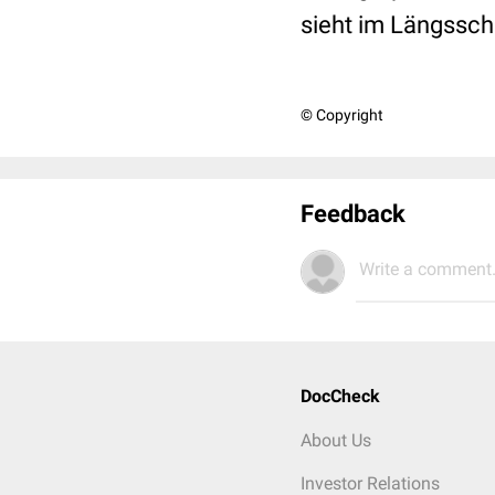
sieht im Längssch
© Copyright
Feedback
Write a comment.
DocCheck
About Us
Investor Relations