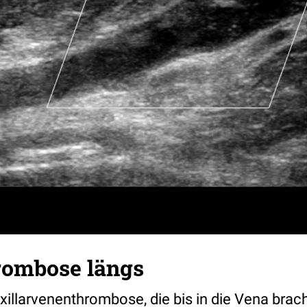
hrombose längs
illarvenenthrombose, die bis in die Vena brach