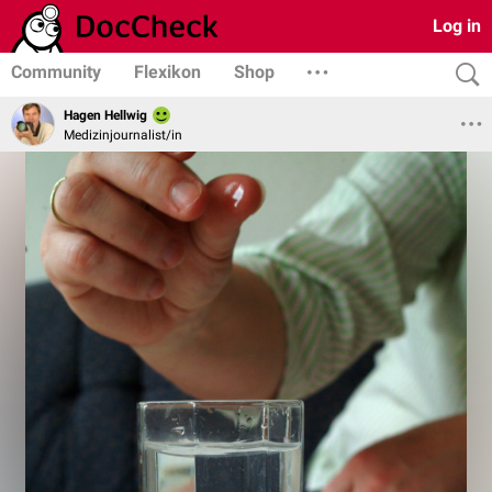
Log in
Community
Flexikon
Shop
Hagen Hellwig
Medizinjournalist/in