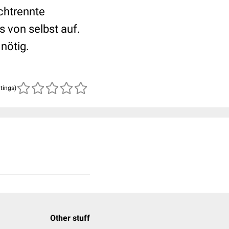
rchtrennte
s von selbst auf.
nötig.
atings)
Other stuff