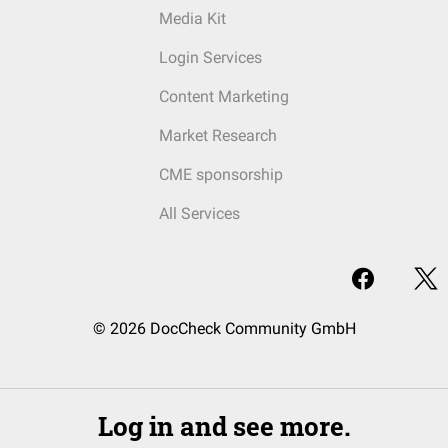
Media Kit
Login Services
Content Marketing
Market Research
CME sponsorship
All Services
© 2026 DocCheck Community GmbH
Log in and see more.