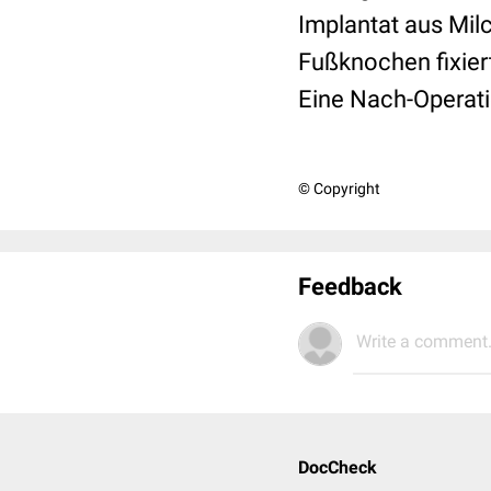
Implantat aus Milc
Fußknochen fixiert
Eine Nach-Operatio
© Copyright
Feedback
Write a comment.
DocCheck