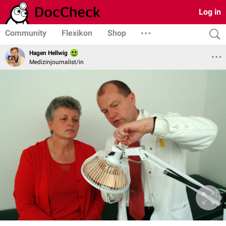
Log in
Community
Flexikon
Shop
Hagen Hellwig
Medizinjournalist/in