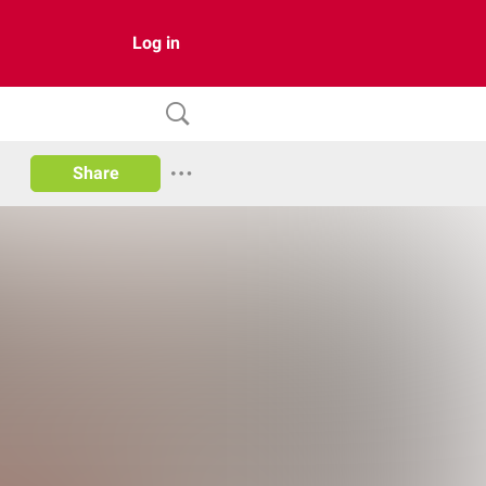
Log in
Share