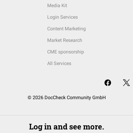
Media Kit
Login Services
Content Marketing
Market Research
CME sponsorship
All Services
© 2026 DocCheck Community GmbH
Log in and see more.