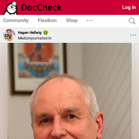
Log in
Community
Flexikon
Shop
Hagen Hellwig
Medizinjournalist/in