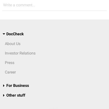
Write a comment...
DocCheck
About Us
Investor Relations
Press
Career
For Business
Other stuff