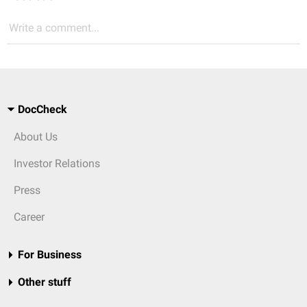
Write a comment...
DocCheck
About Us
Investor Relations
Press
Career
For Business
Other stuff