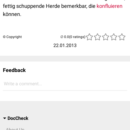
fettig schuppende Herde bemerkbar, die
konfluieren
können.
© Copyright
(0 ratings)
22.01.2013
Feedback
Write a comment...
DocCheck
About Us