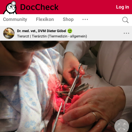
Log in
Community
Flexikon
Shop
Dr. med. vet., DVM Dieter Göbel
Tierarzt | Tierärztin (Tiermedizin - allgemein)