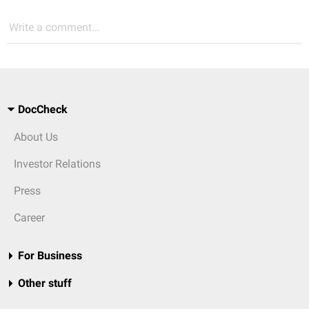
Write a comment...
DocCheck
About Us
Investor Relations
Press
Career
For Business
Other stuff