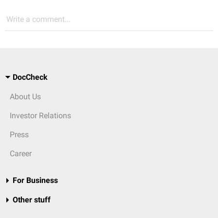
Write a comment...
DocCheck
About Us
Investor Relations
Press
Career
For Business
Other stuff