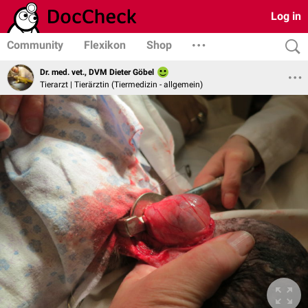
Log in
Community
Flexikon
Shop
Dr. med. vet., DVM Dieter Göbel
Tierarzt | Tierärztin (Tiermedizin - allgemein)