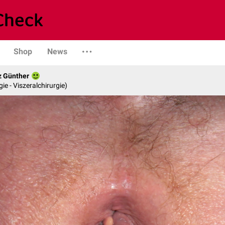
Shop
News
z Günther
gie - Viszeralchirurgie)