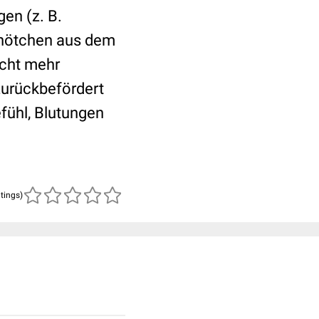
gen (z. B.
Knötchen aus dem
icht mehr
zurückbefördert
fühl, Blutungen
atings)