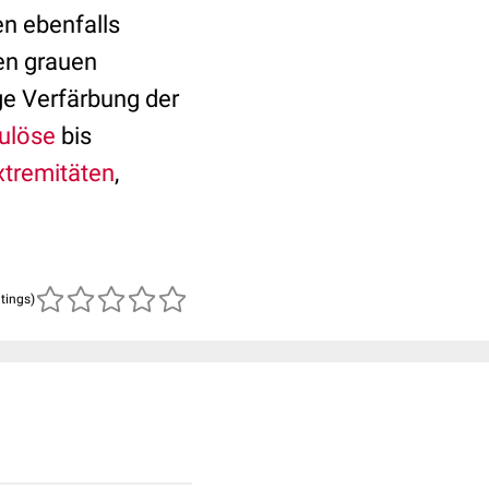
n ebenfalls
en grauen
ige Verfärbung der
ulöse
bis
xtremitäten
,
atings)