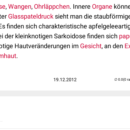
se
,
Wangen
,
Ohrläppchen
. Innere
Organe
könne
ter
Glasspateldruck
sieht man die staubförmig
 Es finden sich charakteristische apfelgeleeart
i der kleinknotigen Sarkoidose finden sich
pap
notige Hautveränderungen im
Gesicht
, an den
E
imhaut
.
19.12.2012
(0 r
..