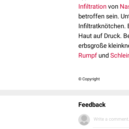
Infiltration
von
Na
betroffen sein. Un
Infiltratknötchen.
Haut auf Druck. Be
erbsgroße kleink
Rumpf
und
Schle
© Copyright
Feedback
Write a comment.