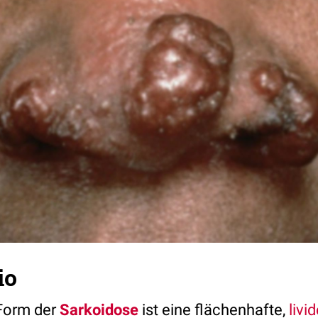
io
 Form der
Sarkoidose
ist eine flächenhafte,
livi