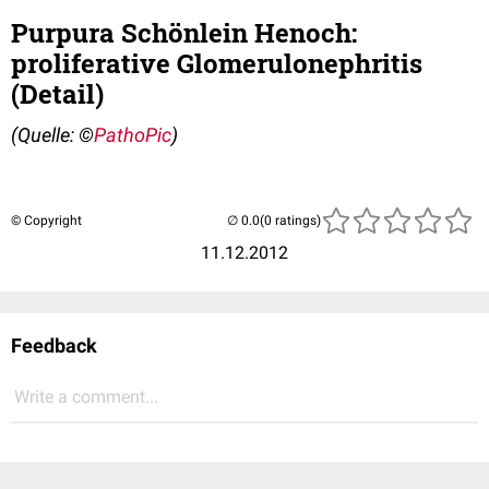
Purpura Schönlein Henoch:
proliferative Glomerulonephritis
(Detail)
(Quelle: ©
PathoPic
)
© Copyright
(0 ratings)
11.12.2012
Feedback
Write a comment...