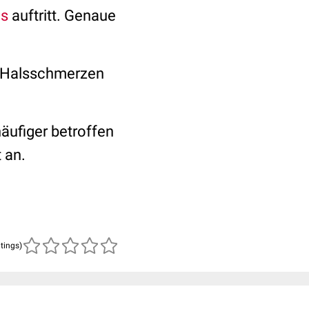
is
auftritt. Genaue
 Halsschmerzen
äufiger betroffen
 an.
atings)