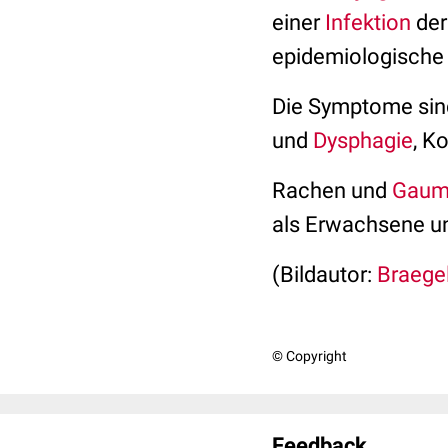
einer
Infektion
der
epidemiologische 
Die Symptome si
und
Dysphagie
, K
Rachen und
Gaum
als Erwachsene un
(Bildautor:
Braege
© Copyright
Feedback