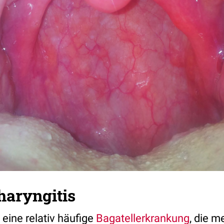
haryngitis
 eine relativ häufige
Bagatellerkrankung
, die 