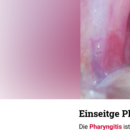
Einseitge P
Die
Pharyngitis
ist