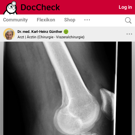
Log in
Community
Flexikon
Shop
Dr. med. Karl-Heinz Günther
Arzt | Ärztin (Chirurgie - Viszeralchirurgie)