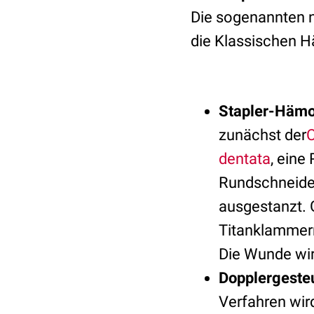
Die sogenannten n
die Klassischen 
Stapler-Hämo
zunächst der
C
dentata
, eine
Rundschneide
ausgestanzt. G
Titanklammern
Die Wunde wir
Dopplergesteu
Verfahren wir