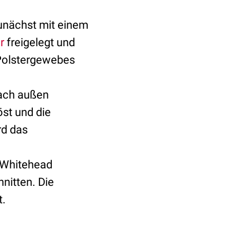
unächst mit einem
r
freigelegt und
Polstergewebes
ach außen
öst und die
rd das
 Whitehead
nitten. Die
t.