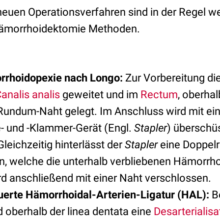
euen Operationsverfahren sind in der Regel wen
Hämorrhoidektomie Methoden.
rrhoidopexie nach Longo:
Zur Vorbereitung die
analis analis
geweitet und im
Rectum
, oberha
 Rundum-Naht gelegt. Im Anschluss wird mit ei
- und -Klammer-Gerät (Engl.
Stapler
) übersch
leichzeitig hinterlässt der
Stapler
eine Doppelr
, welche die unterhalb verbliebenen Hämorrhoid
d anschließend mit einer Naht verschlossen.
erte Hämorrhoidal-Arterien-Ligatur (HAL):
B
d oberhalb der linea dentata eine
Desarterialisa