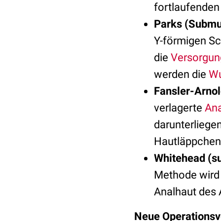
fortlaufende
Parks (Submu
Y-förmigen Sc
die
Versorgun
werden die
Wu
Fansler-Arno
verlagerte
Ana
darunterliege
Hautläppchen 
Whitehead (s
Methode wird 
Analhaut des 
Neue Operationsv