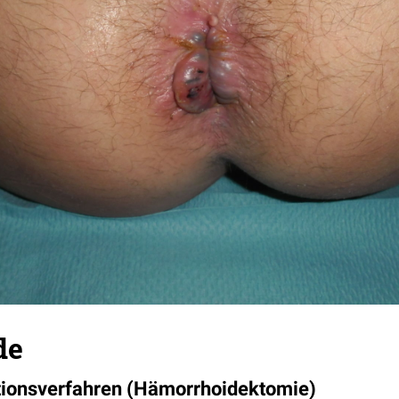
de
tionsverfahren (Hämorrhoidektomie)