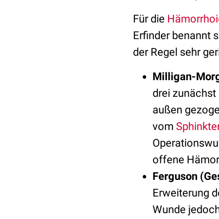
Für die
Hämorrhoi
Erfinder benannt 
der Regel sehr ger
Milligan-Mor
drei zunächst
außen gezoge
vom
Sphinkte
Operationswu
offene Hämor
Ferguson (Ge
Erweiterung d
Wunde jedoch