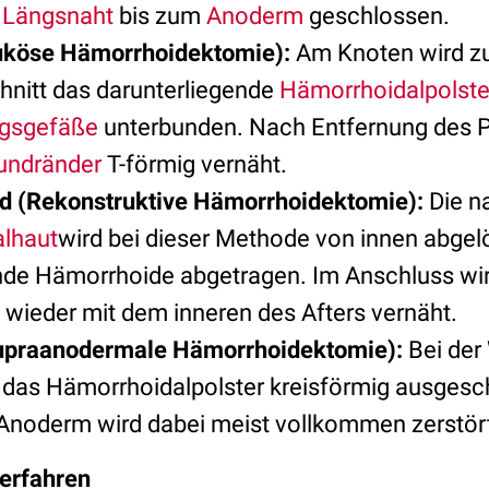
n
Längsnaht
bis zum
Anoderm
geschlossen.
köse Hämorrhoidektomie):
Am Knoten wird z
hnitt das darunterliegende
Hämorrhoidalpolste
gsgefäße
unterbunden. Nach Entfernung des 
ndränder
T-förmig vernäht.
ld (Rekonstruktive Hämorrhoidektomie):
Die n
lhaut
wird bei dieser Methode von innen abgel
nde Hämorrhoide abgetragen. Im Anschluss wi
wieder mit dem inneren des Afters vernäht.
upraanodermale Hämorrhoidektomie):
Bei der
das Hämorrhoidalpolster kreisförmig ausgesch
Anoderm wird dabei meist vollkommen zerstör
erfahren