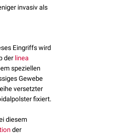
iger invasiv als
ses Eingriffs wird
lb der
linea
nem speziellen
üssiges Gewebe
eihe versetzter
alpolster fixiert.
ei diesem
tion
der