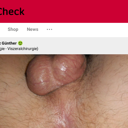
Shop
News
z Günther
gie - Viszeralchirurgie)