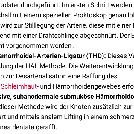
olster durchgeführt. Im ersten Schritt werden 
chall mit einem speziellen Proktoskop genau lok
ird zur Stilllegung der Arterie, diese mit ein
nd mit einer Drahtschlinge abgeschnürt. Der Ei
nt vorgenommen werden .
morrhoidal-Arterien-Ligatur (THD):
Dieses Ve
lung der HAL Methode. Die Weiterentwicklung 
h zur Desarterialisation eine Raffung des
n
Schleimhaut
- und Hämorrhoidengewebes erfol
sive, subanodermale submuköse Hämorrhoido
dieser Methode wird der Knoten zusätzlich zur 
ert und mittels analem Lifting in einem schme
inea dentata gerafft.