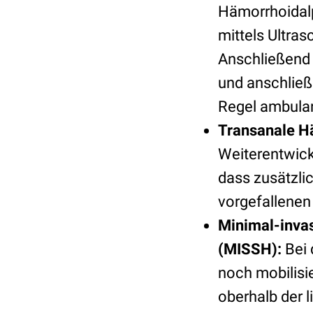
Hämorrhoidalp
mittels Ultras
Anschließend w
und anschließe
Regel ambula
Transanale Hä
Weiterentwick
dass zusätzlic
vorgefallene
Minimal-inva
(MISSH):
Bei 
noch mobilisi
oberhalb der l