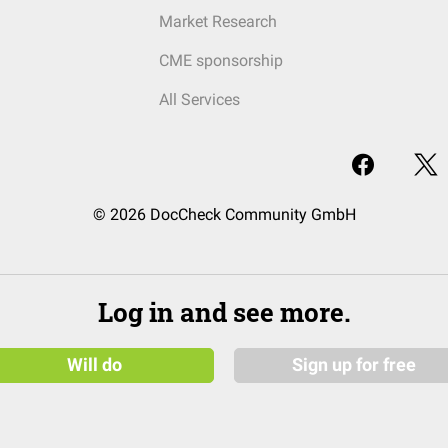
Market Research
CME sponsorship
All Services
© 2026 DocCheck Community GmbH
Log in and see more.
Will do
Sign up for free