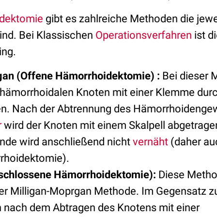
dektomie
gibt es zahlreiche Methoden die jewe
sind. Bei Klassischen
Operationsverfahren
ist d
ing.
gan (Offene Hämorrhoidektomie) :
Bei dieser
 hämorrhoidalen Knoten mit einer Klemme dur
n. Nach der Abtrennung des Hämorrhoidenge
r
wird der Knoten mit einem Skalpell abgetrage
nde wird anschließend nicht
vernäht
(daher auc
rhoidektomie).
schlossene Hämorrhoidektomie):
Diese Method
er Milligan-Moprgan Methode. Im Gegensatz zu 
 nach dem Abtragen des Knotens mit einer