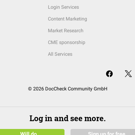
Login Services
Content Marketing
Market Research
CME sponsorship
All Services
© 2026 DocCheck Community GmbH
Log in and see more.
Will do
Sign up for free