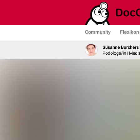
Community
Flexikon
Susanne Borchers
Podologe/in | Mediz