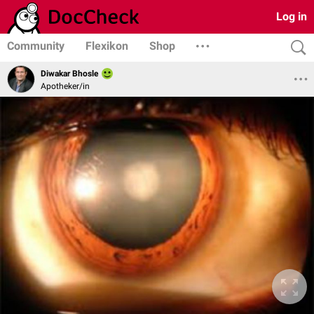
Log in
Community
Flexikon
Shop
Diwakar Bhosle
Apotheker/in