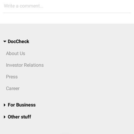
Write a comment...
DocCheck
About Us
Investor Relations
Press
Career
For Business
Other stuff