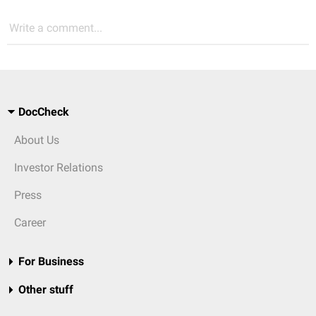
Write a comment...
DocCheck
About Us
Investor Relations
Press
Career
For Business
Other stuff