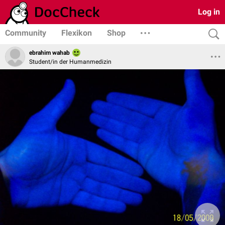
Log in
Community
Flexikon
Shop
ebrahim wahab
Student/in der Humanmedizin