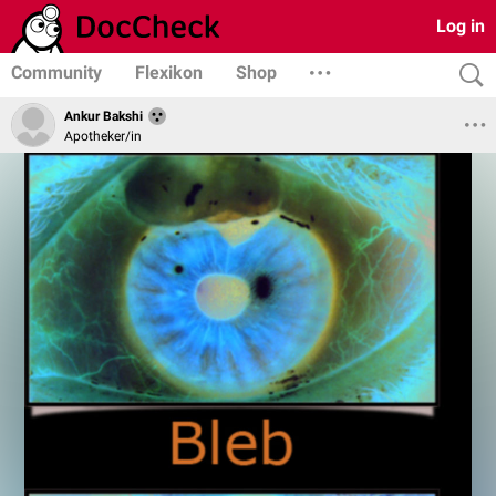
Log in
Community
Flexikon
Shop
Ankur Bakshi
Apotheker/in