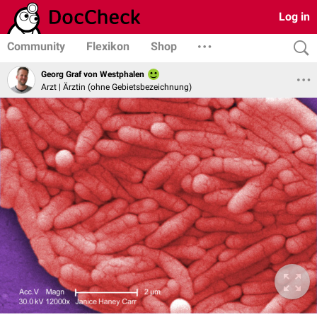
Log in
Community
Flexikon
Shop
Georg Graf von Westphalen
Arzt | Ärztin (ohne Gebietsbezeichnung)