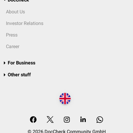
About Us
Investor Relations
Press
Career
For Business
Other stuff
© 2026 DocCheck Community GmbH