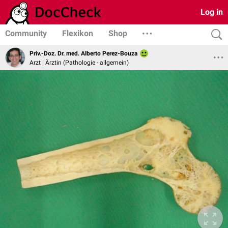
Log in
Community
Flexikon
Shop
Priv.-Doz. Dr. med. Alberto Perez-Bouza
Arzt | Ärztin (Pathologie - allgemein)