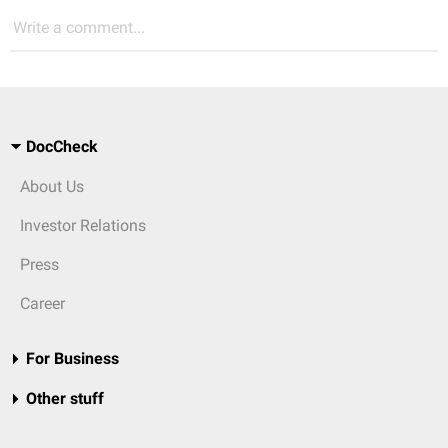
Write a comment...
DocCheck
About Us
Investor Relations
Press
Career
For Business
Other stuff