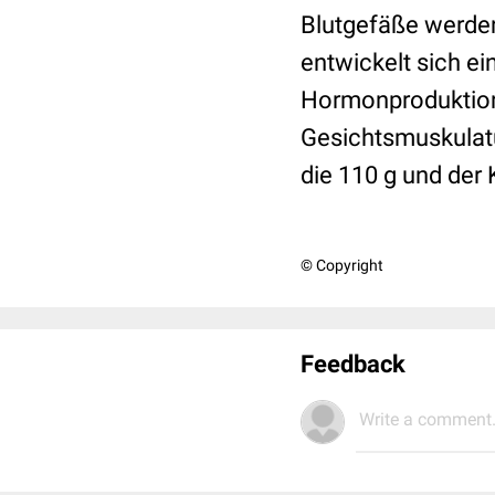
Blutgefäße werden
entwickelt sich ei
Hormonproduktion
Gesichtsmuskulat
die 110 g und der
© Copyright
Feedback
Write a comment.