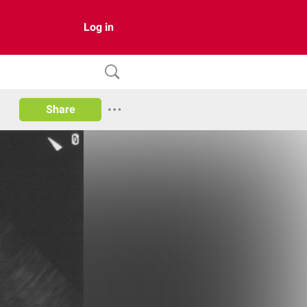
Log in
Share