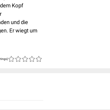
f dem Kopf
r
den und die
en. Er wiegt um
atings)