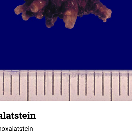
latstein
oxalatstein