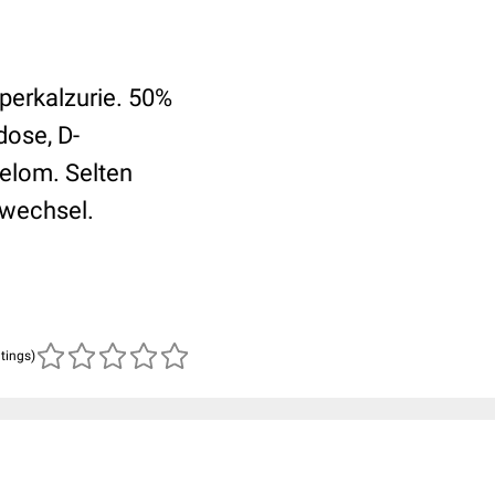
perkalzurie. 50%
dose, D-
elom. Selten
fwechsel.
atings)