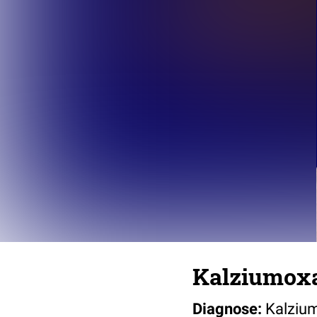
Kalziumoxa
Diagnose:
Kalzium