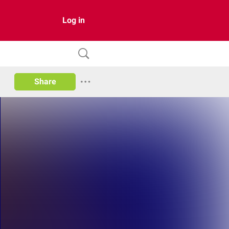
Log in
Share