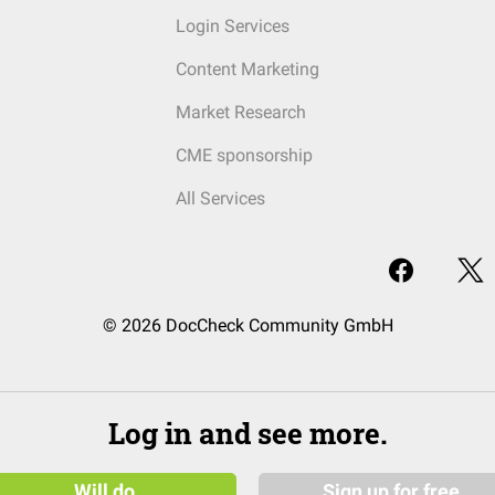
Login Services
Content Marketing
Market Research
CME sponsorship
All Services
© 2026 DocCheck Community GmbH
Log in and see more.
Will do
Sign up for free