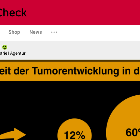
Shop
News
l
trie | Agentur