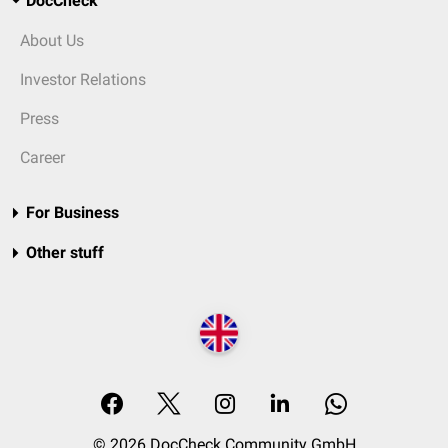
DocCheck
About Us
Investor Relations
Press
Career
For Business
Other stuff
© 2026 DocCheck Community GmbH