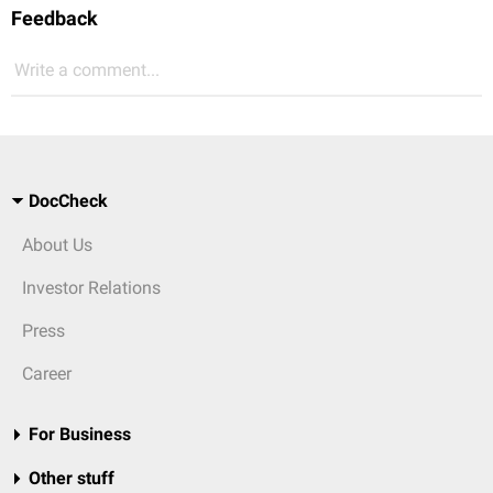
Feedback
Write a comment...
DocCheck
About Us
Investor Relations
Press
Career
For Business
Other stuff