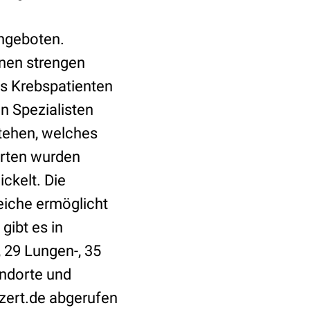
angeboten.
inen strengen
ss Krebspatienten
n Spezialisten
stehen, welches
arten wurden
ckelt. Die
eiche ermöglicht
gibt es in
, 29 Lungen-, 35
ndorte und
zert.de abgerufen