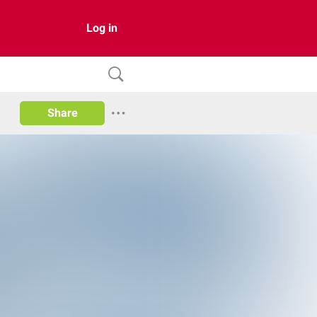
Log in
Share