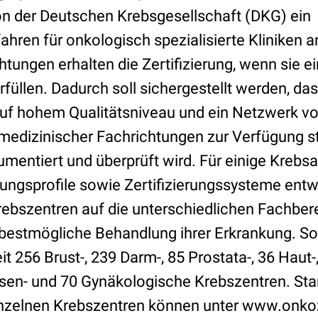
on der Deutschen Krebsgesellschaft (DKG) ein
fahren für onkologisch spezialisierte Kliniken 
tungen erhalten die Zertifizierung, wenn sie e
füllen. Dadurch soll sichergestellt werden, da
uf hohem Qualitätsniveau und ein Netzwerk vo
 medizinischer Fachrichtungen zur Verfügung 
umentiert und überprüft wird. Für einige Krebs
ungsprofile sowie Zertifizierungssysteme entwi
rebszentren auf die unterschiedlichen Fachber
 bestmögliche Behandlung ihrer Erkrankung. So 
t 256 Brust-, 239 Darm-, 85 Prostata-, 36 Haut-
sen- und 70 Gynäkologische Krebszentren. Sta
inzelnen Krebszentren können unter www.onko